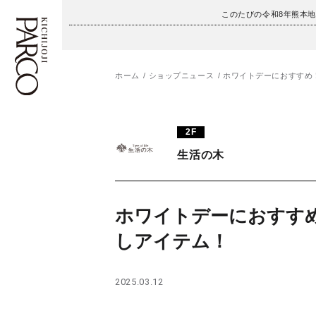
このたびの令和8年熊本
ホーム
ショップニュース
ホワイトデーにおすすめ
フロアガイド
ENGLISH
2F
施設案内・アクセス
繁体字
生活の木
イベント・ポップアップ
簡体字
ニュース
한국어
ホワイトデーにおすす
しアイテム！
レストラン・カフェ
ภาษาไทย
TAX FREE
日本語
2025.03.12