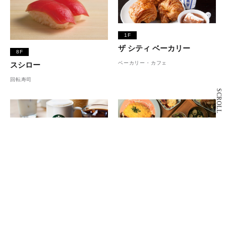
1F
ザ シティ ベーカリー
8F
ベーカリー・カフェ
スシロー
回転寿司
SCROLL
2F
スターバックス コーヒー
7F
カフェ
カワラ カフェ＆キッチン
カフェ