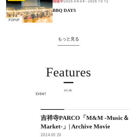
開催中
2026.04.04
2026.10.12
BBQ DAYS
POPUP
もっと見る
Features
特集
EVENT
吉祥寺PARCO「M&M -Music＆
Market-」| Archive Movie
2024.05.20