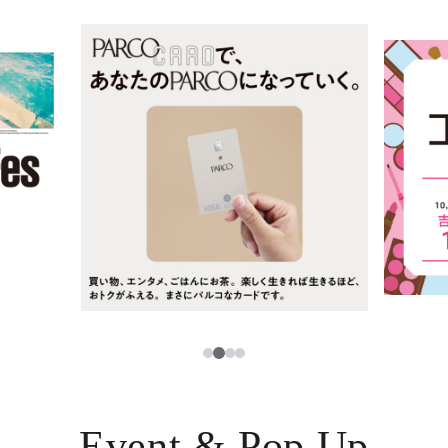
ニュース
한국어
レストラン・カフェ
ภาษาไทย
TAX FREE
日本語
PARCOメンバーズ
JP
2
1
3
4
Event & Pop Up