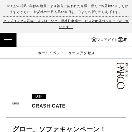
このたびの令和8年熊本地震により被害にあわれた皆様に謹んでお見舞い申しあげ
ますとともに、被災地の一日も早い復旧を、心よりお祈り申しあげます。
フロアガイド
ENGLISH
アップリンク吉祥寺、スシローなど、提携駐車場サービス対象外のショップがござ
います。
施設案内・アクセス
繁体字
フロアガイド
JP
イベント・ポップアップ
簡体字
ホーム
イベント
ニュース
アクセス
ニュース
한국어
レストラン・カフェ
ภาษาไทย
TAX FREE
日本語
B1F
CRASH GATE
PARCOメンバーズ
JP
「グロー」ソファキャンペーン！