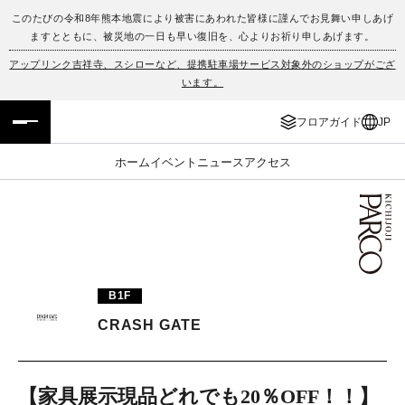
このたびの令和8年熊本地震により被害にあわれた皆様に謹んでお見舞い申しあげ
ますとともに、被災地の一日も早い復旧を、心よりお祈り申しあげます。
フロアガイド
ENGLISH
アップリンク吉祥寺、スシローなど、提携駐車場サービス対象外のショップがござ
います。
施設案内・アクセス
繁体字
フロアガイド
JP
イベント・ポップアップ
簡体字
ホーム
イベント
ニュース
アクセス
ニュース
한국어
レストラン・カフェ
ภาษาไทย
TAX FREE
日本語
B1F
CRASH GATE
PARCOメンバーズ
JP
【家具展示現品どれでも20％OFF！！】