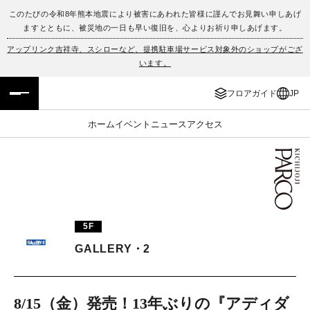
このたびの令和8年熊本地震により被害にあわれた皆様に謹んでお見舞い申しあげ
ますとともに、被災地の一日も早い復旧を、心よりお祈り申しあげます。
フロアガイド
ENGLISH
アップリンク吉祥寺、スシローなど、提携駐車場サービス対象外のショップがござ
います。
施設案内・アクセス
繁体字
フロアガイド
JP
イベント・ポップアップ
簡体字
ホーム
イベント
ニュース
アクセス
ニュース
한국어
レストラン・カフェ
ภาษาไทย
TAX FREE
日本語
5F
GALLERY・2
PARCOメンバーズ
JP
8/15（金）発売！13年ぶりの『アディダ