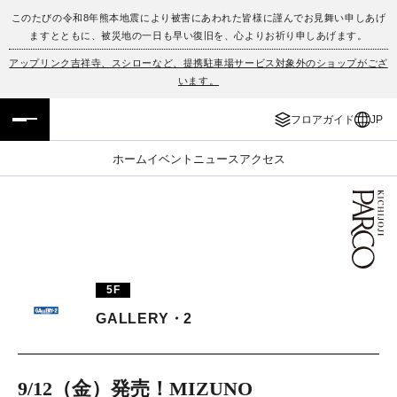
このたびの令和8年熊本地震により被害にあわれた皆様に謹んでお見舞い申しあげ
ますとともに、被災地の一日も早い復旧を、心よりお祈り申しあげます。
フロアガイド
ENGLISH
アップリンク吉祥寺、スシローなど、提携駐車場サービス対象外のショップがござ
います。
施設案内・アクセス
繁体字
フロアガイド
JP
イベント・ポップアップ
簡体字
ホーム
イベント
ニュース
アクセス
ニュース
한국어
レストラン・カフェ
ภาษาไทย
TAX FREE
日本語
5F
GALLERY・2
PARCOメンバーズ
JP
9/12（金）発売！MIZUNO