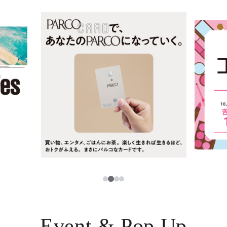
ニュース
한국어
レストラン・カフェ
ภาษาไทย
TAX FREE
日本語
PARCOメンバーズ
JP
2
1
3
4
Event & Pop Up