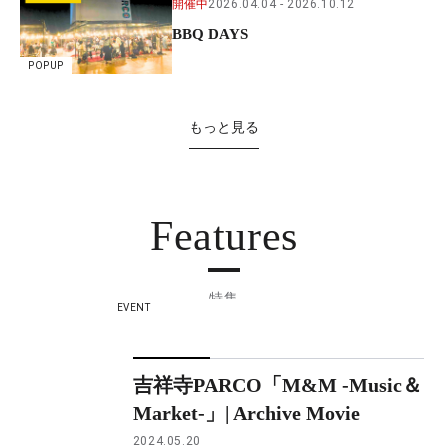
開催中
2026.04.04
2026.10.12
BBQ DAYS
POPUP
もっと見る
Features
特集
EVENT
吉祥寺PARCO「M&M -Music＆
Market-」| Archive Movie
2024.05.20