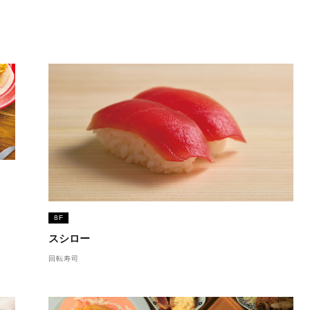
8F
スシロー
回転寿司