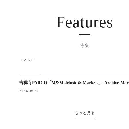
Features
特集
EVENT
吉祥寺PARCO「M&M -Music＆ Market-」| Archive Mov
2024.05.20
もっと見る