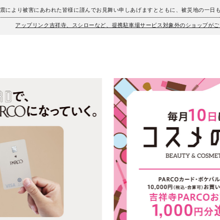
地震により被害にあわれた皆様に謹んでお見舞い申しあげますとともに、被災地の一日
アップリンク吉祥寺、スシローなど、提携駐車場サービス対象外のショップがご