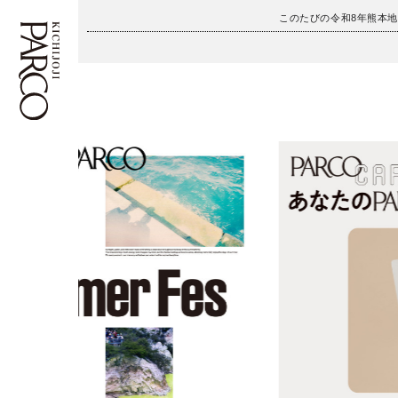
このたびの令和8年熊本
フロアガイド
ENGLISH
施設案内・アクセス
繁体字
イベント・ポップアップ
簡体字
ニュース
한국어
レストラン・カフェ
ภาษาไทย
TAX FREE
日本語